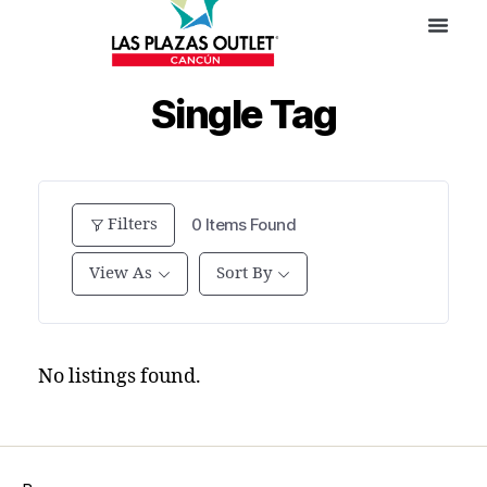
Single Tag
Filters
0
Items Found
View As
Sort By
No listings found.