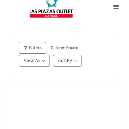
Filters
0
Items Found
View As
Sort By