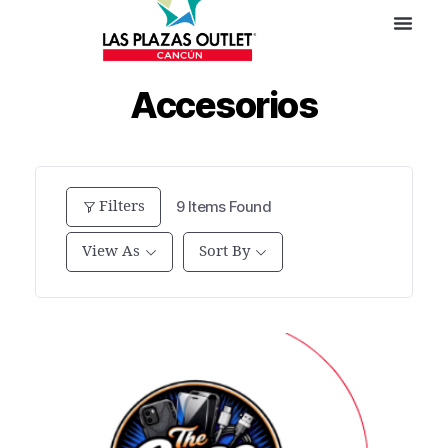
Accesorios
Filters
9
Items Found
View As
Sort By