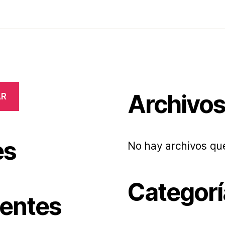
Archivo
AR
es
No hay archivos qu
Categorí
ientes