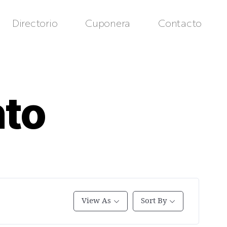
Directorio
Cuponera
Contacto
nto
View As
Sort By