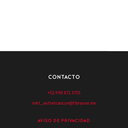
CONTACTO
+52 998 872 3735
mkt_outletcancun@fibrauno.mx
AVISO DE PRIVACIDAD