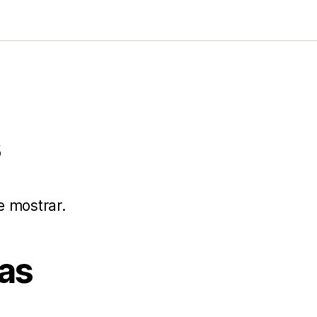
s
e mostrar.
as