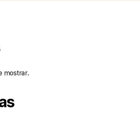
s
e mostrar.
as