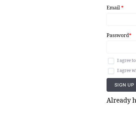
Email
*
Password
*
I agree t
I agree w
SIGN UP
Already h