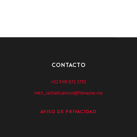
CONTACTO
+52 998 872 3735
mkt_outletcancun@fibrauno.mx
AVISO DE PRIVACIDAD